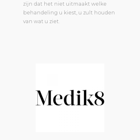
zijn dat het niet uitmaakt welke
behandeling u kiest, u zult houden
van wat u ziet.