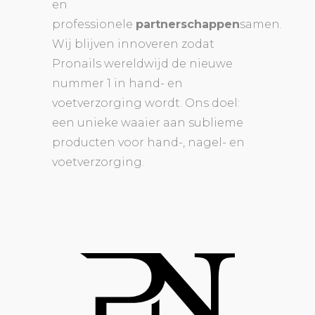
en
professionele
partnerschappen
samen.
Wij blijven innoveren zodat
Pronails wereldwijd de nieuwe
nummer 1 in hand- en
voetverzorging wordt. Ons doel:
een unieke waaier aan sublieme
producten voor hand-, nagel- en
voetverzorging.